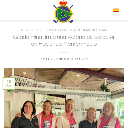
Saltar
al
ES
contenido
NEWSLETTERS
,
SIN CATEGORIZAR
,
ÚLTIMAS NOTICIAS
Guadalmina firma una victoria de carácter
en Hacienda Montenmedio
POSTED ON
10 OF ABRIL OF 2026
10
Abr