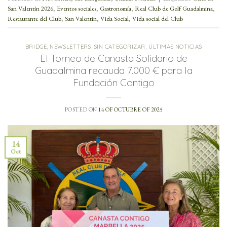
San Valentín 2026
,
Eventos sociales
,
Gastronomía
,
Real Club de Golf Guadalmina
,
Restaurante del Club
,
San Valentín
,
Vida Social
,
Vida social del Club
BRIDGE
,
NEWSLETTERS
,
SIN CATEGORIZAR
,
ÚLTIMAS NOTICIAS
El Torneo de Canasta Solidario de
Guadalmina recauda 7.000 € para la
Fundación Contigo
POSTED ON
14 OF OCTUBRE OF 2025
14
Oct