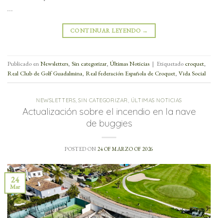
…
CONTINUAR LEYENDO
→
Publicado en
Newsletters
,
Sin categorizar
,
Últimas Noticias
|
Etiquetado
croquet
,
Real Club de Golf Guadalmina
,
Real federación Española de Croquet
,
Vida Social
NEWSLETTERS
,
SIN CATEGORIZAR
,
ÚLTIMAS NOTICIAS
Actualización sobre el incendio en la nave
de buggies
POSTED ON
24 OF MARZO OF 2026
24
Mar