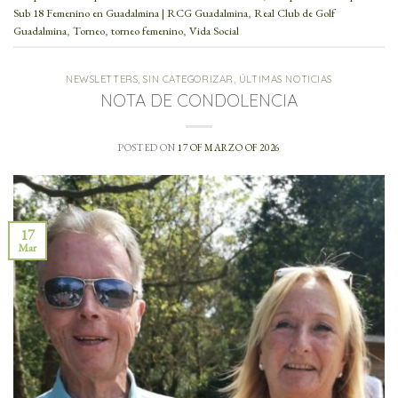
Sub 18 Femenino en Guadalmina | RCG Guadalmina
,
Real Club de Golf
Guadalmina
,
Torneo
,
torneo femenino
,
Vida Social
NEWSLETTERS
,
SIN CATEGORIZAR
,
ÚLTIMAS NOTICIAS
NOTA DE CONDOLENCIA
POSTED ON
17 OF MARZO OF 2026
17
Mar