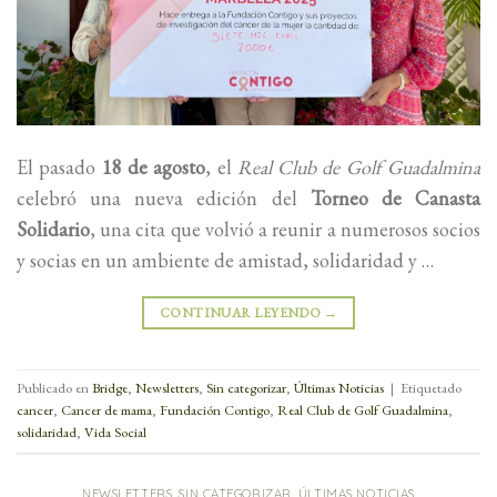
El pasado
18 de agosto
, el
Real Club de Golf Guadalmina
celebró una nueva edición del
Torneo de Canasta
Solidario
, una cita que volvió a reunir a numerosos socios
y socias en un ambiente de amistad, solidaridad y …
CONTINUAR LEYENDO
→
Publicado en
Bridge
,
Newsletters
,
Sin categorizar
,
Últimas Noticias
|
Etiquetado
cancer
,
Cancer de mama
,
Fundación Contigo
,
Real Club de Golf Guadalmina
,
solidaridad
,
Vida Social
NEWSLETTERS
,
SIN CATEGORIZAR
,
ÚLTIMAS NOTICIAS