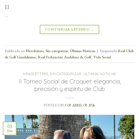
El
…
CONTINUAR LEYENDO
→
Publicado en
Newsletters
,
Sin categorizar
,
Últimas Noticias
|
Etiquetado
Real Club
de Golf Guadalmina
,
Real Federación Andaluza de Golf
,
Vida Social
NEWSLETTERS
,
SIN CATEGORIZAR
,
ÚLTIMAS NOTICIAS
II Torneo Social de Croquet: elegancia,
precisión y espíritu de Club
POSTED ON
3 OF ABRIL OF 2026
03
Abr