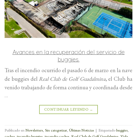
Avances en la recuperación del servicio de
buggies.
Tras el incendio ocurrido el pasado 6 de marzo en la nave
de buggies del
Real Club de Golf Guadalmina
, el Club ha
venido trabajando de forma continua y coordinada desde
…
CONTINUAR LEYENDO
→
Publicado en
Newsletters
,
Sin categorizar
,
Últimas Noticias
|
Etiquetado
buggies
,
coches
,
incendio buggies
,
incendio coches
,
Real Club de Golf Guadalmina
,
Vida