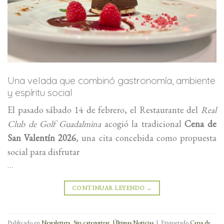
Una velada que combinó gastronomía, ambiente
y espíritu social
El pasado sábado 14 de febrero, el Restaurante del
Real
Club de Golf Guadalmina
acogió la tradicional
Cena de
San Valentín 2026
, una cita concebida como propuesta
social para disfrutar
…
CONTINUAR LEYENDO
→
Publicado en
Newsletters
,
Sin categorizar
,
Últimas Noticias
|
Etiquetado
Cena de