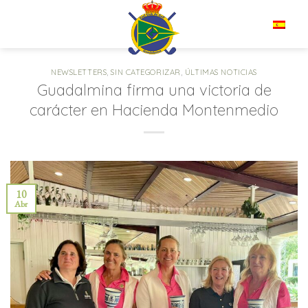
Saltar
al
ES
contenido
NEWSLETTERS
,
SIN CATEGORIZAR
,
ÚLTIMAS NOTICIAS
Guadalmina firma una victoria de
carácter en Hacienda Montenmedio
10
Abr