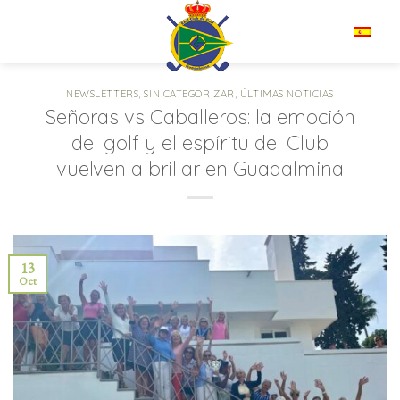
Saltar
al
ES
contenido
NEWSLETTERS
,
SIN CATEGORIZAR
,
ÚLTIMAS NOTICIAS
Señoras vs Caballeros: la emoción
del golf y el espíritu del Club
vuelven a brillar en Guadalmina
13
Oct