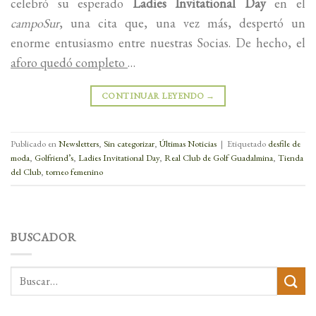
celebró su esperado
Ladies Invitational Day
en el
campoSur
, una cita que, una vez más, despertó un
enorme entusiasmo entre nuestras Socias. De hecho, el
aforo quedó completo
…
CONTINUAR LEYENDO
→
Publicado en
Newsletters
,
Sin categorizar
,
Últimas Noticias
|
Etiquetado
desfile de
moda
,
Golfriend’s
,
Ladies Invitational Day
,
Real Club de Golf Guadalmina
,
Tienda
del Club
,
torneo femenino
BUSCADOR