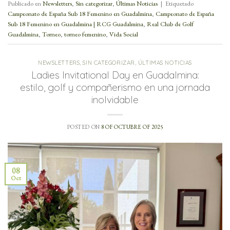
Publicado en
Newsletters
,
Sin categorizar
,
Últimas Noticias
|
Etiquetado
Campeonato de España Sub 18 Femenino en Guadalmina
,
Campeonato de España
Sub 18 Femenino en Guadalmina | RCG Guadalmina
,
Real Club de Golf
Guadalmina
,
Torneo
,
torneo femenino
,
Vida Social
NEWSLETTERS
,
SIN CATEGORIZAR
,
ÚLTIMAS NOTICIAS
Ladies Invitational Day en Guadalmina:
estilo, golf y compañerismo en una jornada
inolvidable
POSTED ON
8 OF OCTUBRE OF 2025
08
Oct