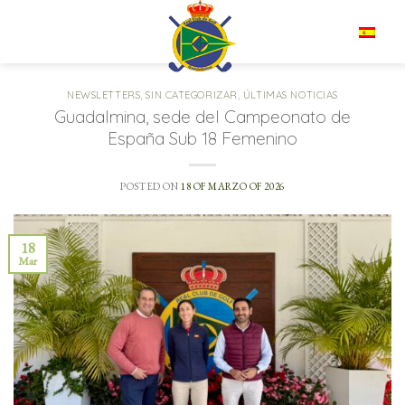
Saltar
al
ES
contenido
NEWSLETTERS
,
SIN CATEGORIZAR
,
ÚLTIMAS NOTICIAS
Guadalmina, sede del Campeonato de
España Sub 18 Femenino
POSTED ON
18 OF MARZO OF 2026
18
Mar