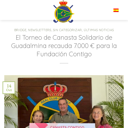
Saltar
al
ES
contenido
BRIDGE
,
NEWSLETTERS
,
SIN CATEGORIZAR
,
ÚLTIMAS NOTICIAS
El Torneo de Canasta Solidario de
Guadalmina recauda 7.000 € para la
Fundación Contigo
14
Oct