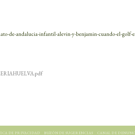
ato-de-andalucia-infantil-alevin-y-benjamin-cuando-el-golf-e
LERIAHUELVA.pdf
ICA DE PRIVACIDAD
BUZÓN DE SUGERENCIAS
CANAL DE DENUNC