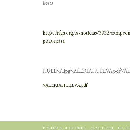
fiesta
http://rfga.org/es/noticias/3032/campeon
pura-fiesta
HUELVA.jpgVALERIAHUELVA.pdfVA
VALERIAHUELVA.pdf
POLÍTICA DE COOKIES
AVISO LEGAL
POLÍT