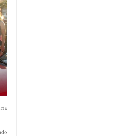
ucía
ado