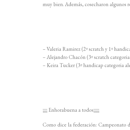
muy bien. Además, cosecharon algunos r
– Valeria Ramirez (2º scratch y 1º handi
– Alejandro Chacón (3º scratch categoria 
– Keira Tucker (3º handicap categoria al
¡¡¡¡ Enhorabuena a todos¡¡¡¡¡
Como dice la federación: Campeonato de