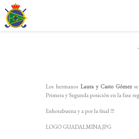
Saltar
al
contenido
Los hermanos
Laura y Casto Gómez
se 
Primera y Segunda posición en la fase re
Enhorabuena y a por la final !!!
LOGO GUADALMINA.JPG