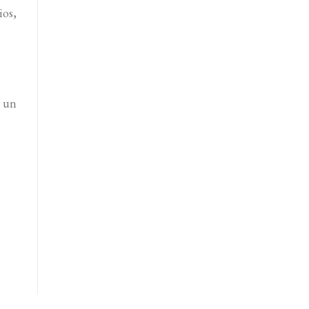
ios,
p un