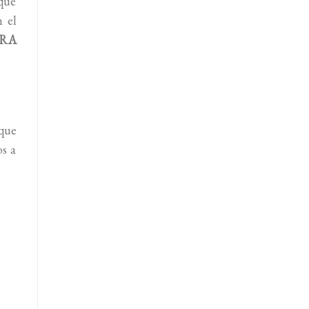
 que
 el
ARA
 que
os a