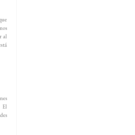
 que
amos
r al
stá
ones
 El
ndes