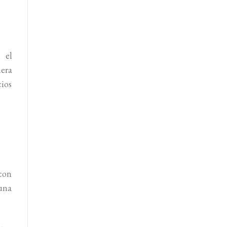
 el
mera
cios
 con
 una