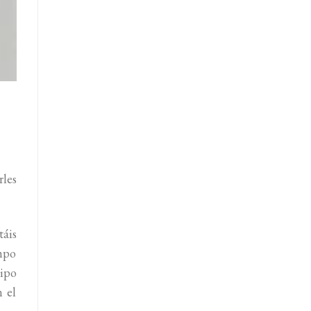
rles
táis
empo
uipo
n el