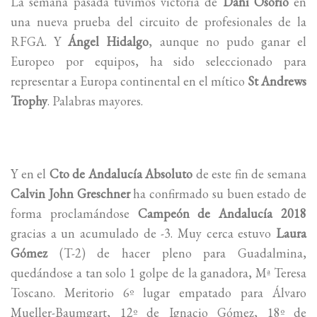
La semana pasada tuvimos victoria de
Dani Osorio
en
una nueva prueba del circuito de profesionales de la
RFGA. Y
Ángel Hidalgo
, aunque no pudo ganar el
Europeo por equipos, ha sido seleccionado para
representar a Europa continental en el mítico
St Andrews
Trophy
. Palabras mayores.
Y en el
Cto de Andalucía Absoluto
de este fin de semana
Calvin John Greschner
ha confirmado su buen estado de
forma proclamándose
Campeón de Andalucía 2018
gracias a un acumulado de -3. Muy cerca estuvo
Laura
Gómez
(T-2) de hacer pleno para Guadalmina,
quedándose a tan solo 1 golpe de la ganadora, Mª Teresa
Toscano. Meritorio 6º lugar empatado para Álvaro
Mueller-Baumgart, 12º de Ignacio Gómez, 18º de