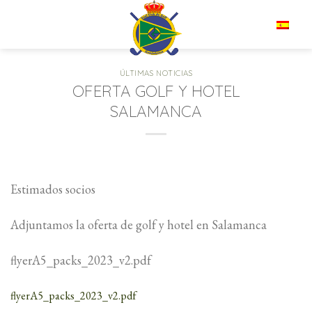
Saltar
al
ES
contenido
ÚLTIMAS NOTICIAS
OFERTA GOLF Y HOTEL
SALAMANCA
Estimados socios
Adjuntamos la oferta de golf y hotel en Salamanca
flyerA5_packs_2023_v2.pdf
flyerA5_packs_2023_v2.pdf