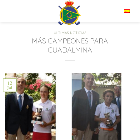
Saltar
al
ES
contenido
ÚLTIMAS NOTICIAS
MÁS CAMPEONES PARA
GUADALMINA
12
Jul