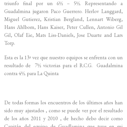
triunfo final por un 6½ – 5½. Representando a
Guadalmina jugaron Paco Guerrero. Herlov Langgard,
Miguel Gutierez, Kristian Bergland, Lennart Wiberg,
Hans Ahlbom, Hans Kaiser, Peter Cullen, Antonio Gil
Gil, Olaf Eie, Mats Liss-Daniels, Jose Duarte and Lars
Torp.
Esta es la 13ª vez que nuestro equipos se enfrenta con un
resultado de 7½ victorias para el R.C.G. Guadalmina
contra 4½. para La Quinta
De todas formas los encuentros de los últimos años han
sido muy ajustados , como se puede ver por el resultado
de los años 2011 y 2010 , de hecho debo decir como
Capitán del equipo de Guadlamina que tuve en mi