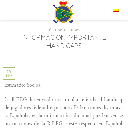
Saltar
al
ES
contenido
ÚLTIMAS NOTICIAS
INFORMACION IMPORTANTE
HANDICAPS
15
Nov
Estimados Socios:
La R.F.E.G. ha enviado un circular referida al handicap
de jugadores federados por otras Federaciones distintas a
la Española, en la información adicional pueden ver las
instrucciones de la R.F.E.G a este respecto en Español,