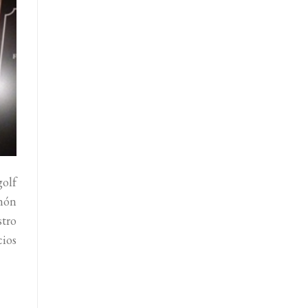
golf
món
tro
cios