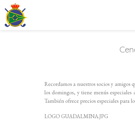
Saltar
al
contenido
Cen
Recordamos a nuestros socios y amigos qu
los domingos, y tiene menús especiales a
También ofrece precios especiales para los
LOGO GUADALMINA.JPG