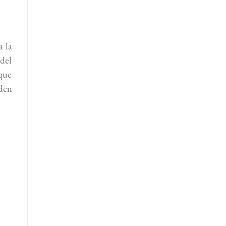
a la
 del
 que
den