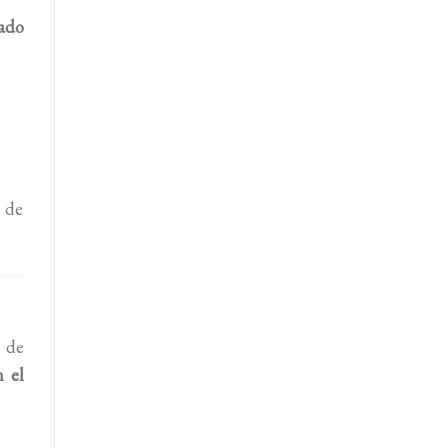
ado
a de
n de
n el