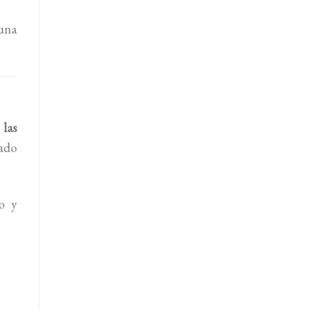
una
 las
tado
o y