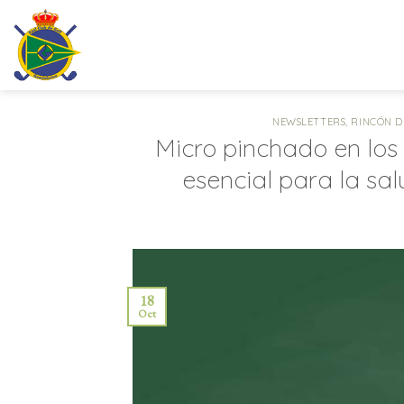
Saltar
al
contenido
NEWSLETTERS
,
RINCÓN D
Micro pinchado en lo
esencial para la sal
18
Oct