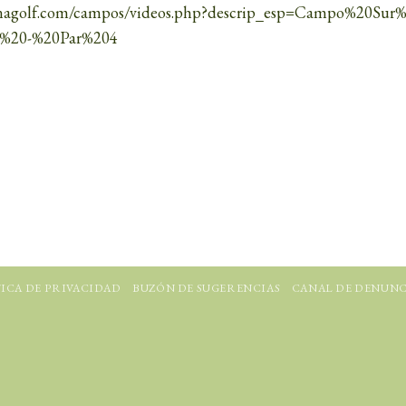
nagolf.com/campos/videos.php?descrip_esp=Campo%20Sur%
%20-%20Par%204
ICA DE PRIVACIDAD
BUZÓN DE SUGERENCIAS
CANAL DE DENUNC