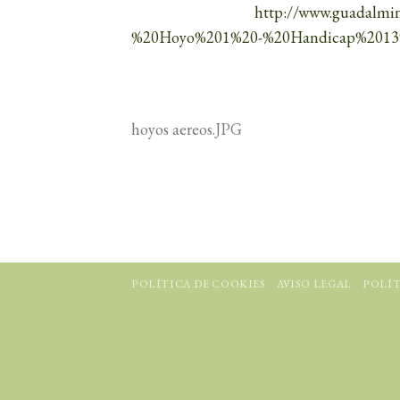
http://www.guadalmi
%20Hoyo%201%20-%20Handicap%2013
hoyos aereos.JPG
POLÍTICA DE COOKIES
AVISO LEGAL
POLÍT