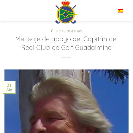
Saltar
al
ES
contenido
ÚLTIMAS NOTICIAS
Mensaje de apoyo del Capitán del
Real Club de Golf Guadalmina
21
Abr