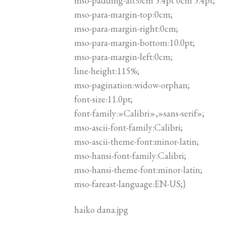
mso-padding-alt:0cm 5.4pt 0cm 5.4pt;
mso-para-margin-top:0cm;
mso-para-margin-right:0cm;
mso-para-margin-bottom:10.0pt;
mso-para-margin-left:0cm;
line-height:115%;
mso-pagination:widow-orphan;
font-size:11.0pt;
font-family:»Calibri»,»sans-serif»;
mso-ascii-font-family:Calibri;
mso-ascii-theme-font:minor-latin;
mso-hansi-font-family:Calibri;
mso-hansi-theme-font:minor-latin;
mso-fareast-language:EN-US;}
haiko dana.jpg