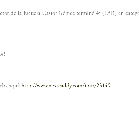
ector de la Escuela Castor Gómez terminó 4º (PAR) en categ
os!
ueba aquí:
http://www.nextcaddy.com/tour/23149