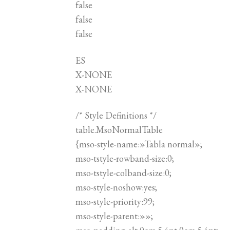
false
false
false
ES
X-NONE
X-NONE
/* Style Definitions */
table.MsoNormalTable
{mso-style-name:»Tabla normal»;
mso-tstyle-rowband-size:0;
mso-tstyle-colband-size:0;
mso-style-noshow:yes;
mso-style-priority:99;
mso-style-parent:»»;