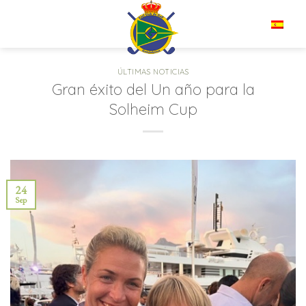
Saltar
al
ES
contenido
ÚLTIMAS NOTICIAS
Gran éxito del Un año para la
Solheim Cup
24
Sep