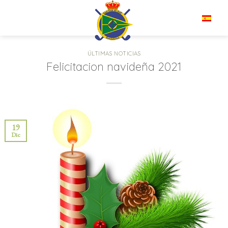
Saltar
al
ES
contenido
ÚLTIMAS NOTICIAS
Felicitacion navideña 2021
19
Dic