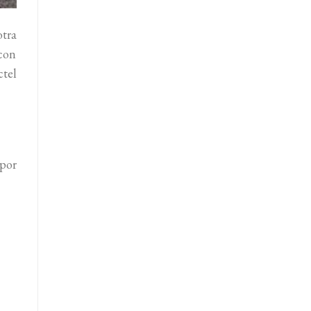
otra
 con
ctel
 por