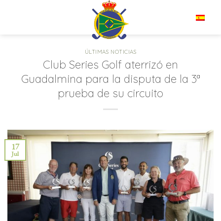
Saltar
al
ES
contenido
ÚLTIMAS NOTICIAS
Club Series Golf aterrizó en
Guadalmina para la disputa de la 3ª
prueba de su circuito
17
Jul