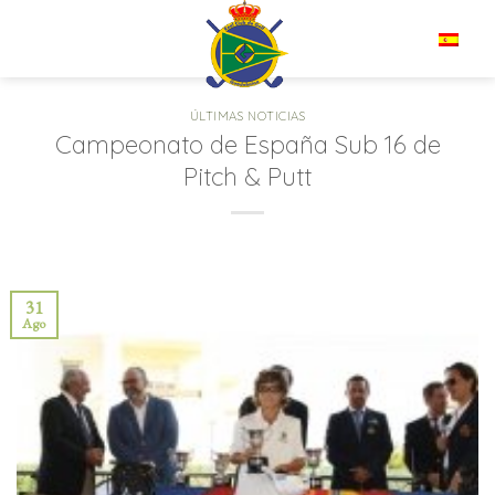
Saltar
al
ES
contenido
ÚLTIMAS NOTICIAS
Campeonato de España Sub 16 de
Pitch & Putt
31
Ago