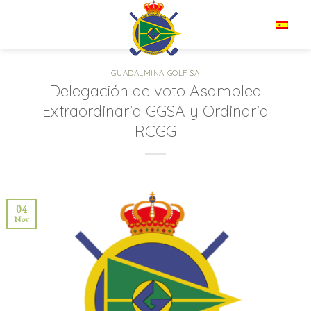
Saltar
al
ES
contenido
GUADALMINA GOLF SA
Delegación de voto Asamblea
Extraordinaria GGSA y Ordinaria
RCGG
04
Nov