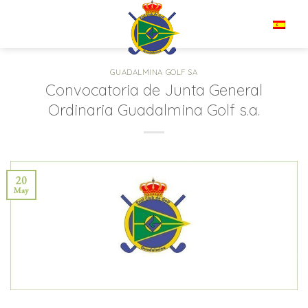
Saltar
al
ES
contenido
GUADALMINA GOLF SA
Convocatoria de Junta General
Ordinaria Guadalmina Golf s.a.
20
May