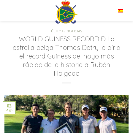
Saltar
al
ES
contenido
ÚLTIMAS NOTICIAS
WORLD GUINESS RECORD Ð La
estrella belga Thomas Detry le birla
el record Guiness del hoyo más
rápido de la historia a Rubén
Holgado
02
Ago