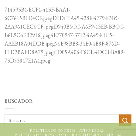
714593B4-ECF1-413F-BAA1-
6C7615B1D4CE.jpegD1DC1A49-438E-4779-83B5-
2AA961CEC6CF.jpegD940B6CC-A6F9-43EB-BBCC-
B6E9C6EB2916.jpeg4E770987-3712-4A49-81C5-
AAEB18A04DDB.jpeg96E98BB8-34E0-4B8F-876D-
F1D2BAFD8A79.jpegCD05A406-F6CE-4DCB-BA89-
73D53847E1A4.jpeg
BUSCADOR
POLÍTICA DE COOKIES
AVISO LEGAL
POLÍTICA DE PRIVACIDAD
BUZÓN DE SUGERENCIAS