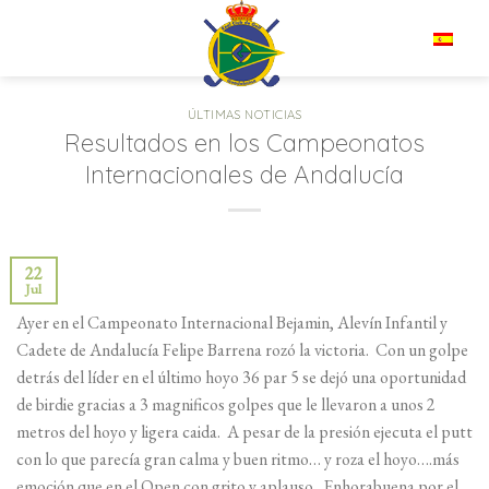
Saltar
al
ES
contenido
ÚLTIMAS NOTICIAS
Resultados en los Campeonatos
Internacionales de Andalucía
22
Jul
Ayer en el Campeonato Internacional Bejamin, Alevín Infantil y
Cadete de Andalucía Felipe Barrena rozó la victoria. Con un golpe
detrás del líder en el último hoyo 36 par 5 se dejó una oportunidad
de birdie gracias a 3 magnificos golpes que le llevaron a unos 2
metros del hoyo y ligera caida. A pesar de la presión ejecuta el putt
con lo que parecía gran calma y buen ritmo… y roza el hoyo….más
emoción que en el Open con grito y aplauso. Enhorabuena por el