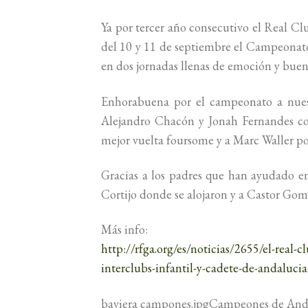
Ya por tercer año consecutivo el Real C
del 10 y 11 de septiembre el Campeonato
en dos jornadas llenas de emoción y buen 
Enhorabuena por el campeonato a nuest
Alejandro Chacón y Jonah Fernandes con
mejor vuelta foursome y a Marc Waller por
Gracias a los padres que han ayudado en 
Cortijo donde se alojaron y a Castor Gome
Más info:
http://rfga.org/es/noticias/2655/el-real
interclubs-infantil-y-cadete-de-andaluci
baviera campones.jpgCampeones de Anda