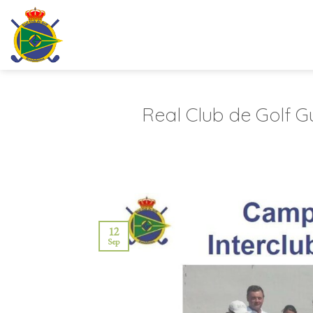
Saltar
al
contenido
Real Club de Golf 
12
Sep