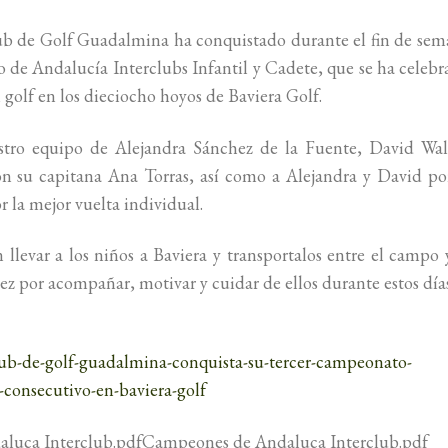
lub de Golf Guadalmina ha conquistado durante el fin de se
 de Andalucía Interclubs Infantil y Cadete, que se ha celeb
golf en los dieciocho hoyos de Baviera Golf.
ro equipo de Alejandra Sánchez de la Fuente, David Wall
 su capitana Ana Torras, así como a Alejandra y David por
 la mejor vuelta individual.
llevar a los niños a Baviera y transportalos entre el campo 
z por acompañar, motivar y cuidar de ellos durante estos días
-club-de-golf-guadalmina-conquista-su-tercer-campeonato-
a-consecutivo-en-baviera-golf
luca Interclub.pdfCampeones de Andaluca Interclub.pdf