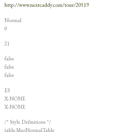
http://www.nextcaddy.com/tour/20519
Normal
0
21
false
false
false
ES
X-NONE
X-NONE
/* Style Definitions */
table.MsoNormalTable