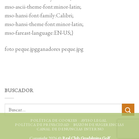
mso-ascii-theme-font:minor-latin;
mso-hansi-font-family:Calibri;
mso-hansi-theme-font:minor-latin;
mso-fareast-language:EN-US;}
foto peque.jpgganadores peque.jpg
BUSCADOR
POLÍTICA DE COOKIES
AVISO LEGAL
POLÍTICA DE PRIVACIDAD
BUZÓN DE SUGERENCIAS
CANAL DE DENUNCIAS INTERNO
Copyright 2026 ©
Real Club Guadalmina Golf