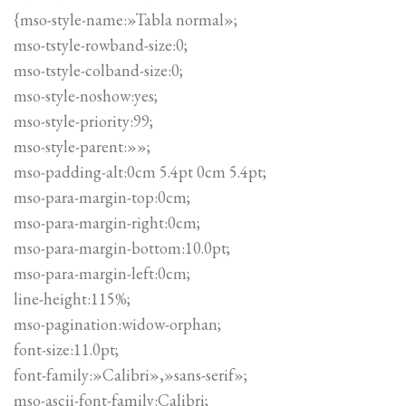
{mso-style-name:»Tabla normal»;
mso-tstyle-rowband-size:0;
mso-tstyle-colband-size:0;
mso-style-noshow:yes;
mso-style-priority:99;
mso-style-parent:»»;
mso-padding-alt:0cm 5.4pt 0cm 5.4pt;
mso-para-margin-top:0cm;
mso-para-margin-right:0cm;
mso-para-margin-bottom:10.0pt;
mso-para-margin-left:0cm;
line-height:115%;
mso-pagination:widow-orphan;
font-size:11.0pt;
font-family:»Calibri»,»sans-serif»;
mso-ascii-font-family:Calibri;