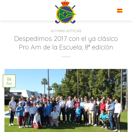
Saltar
al
ES
contenido
ÚLTIMAS NOTICIAS
Despedimos 2017 con el ya clásico
Pro Am de la Escuela, 8ª edición
06
Ene