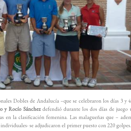
nales Dobles de Andalucía –que se celebraron los días 3 y 
ro y Rocío Sánchez
defendió durante los dos días de juego 
as en la clasificación femenina. Las malagueñas que – ade
dividuales- se adjudicaron el primer puesto con 220 golpes