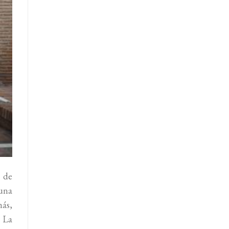
4 de
una
más,
. La