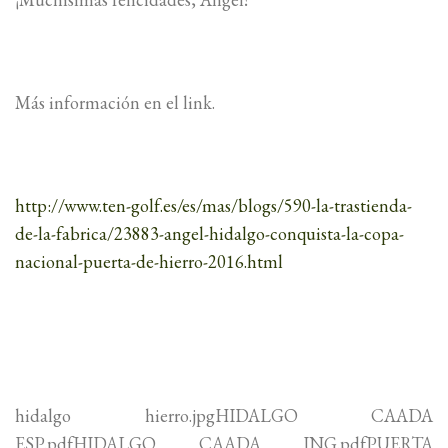
Más información en el link.
http://www.ten-golf.es/es/mas/blogs/590-la-trastienda-
de-la-fabrica/23883-angel-hidalgo-conquista-la-copa-
nacional-puerta-de-hierro-2016.html
hidalgo hierro.jpgHIDALGO CAADA
ESP.pdfHIDALGO CAADA ING.pdfPUERTA