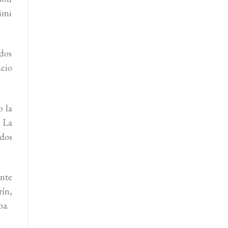
imi
dos
acio
o la
 La
dos
ente
rín,
ba.