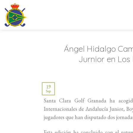
Saltar
al
contenido
Ángel Hidalgo Cam
Jurnior en Los
19
Sep
Santa Clara Golf Granada ha acogid
Internacionales de Andalucía Junior, Boy
jugadores que han disputado dos jornadas
Esta edición ha concluido con el rotu