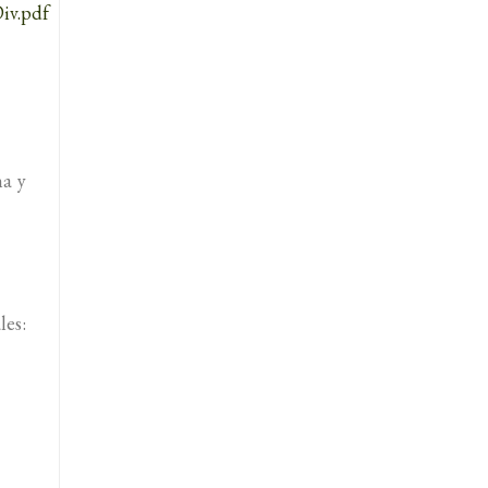
iv.pdf
na y
es: