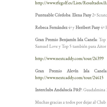
http://www.rfegolf.es/Lists/Resultad
Puntuable Córdoba
:
Elena Pany
2ª Scrat
Rebeca Fernández
4ª y
Heribert Pany
4º 
Gran Premio Benjamín Isla Canela
: Top
Samuel Love y Top 5 también para Aitor
http://www.nextcaddy.com/tour/26399
Gran Premio Alevín Isla Canela
http://www.nextcaddy.com/tour/24615
Interclubs Andalucía P&P
: Guadalmina 
Muchas gracias a todos por dejar al Club