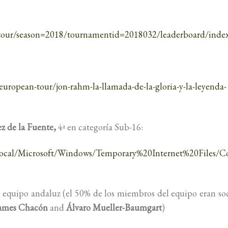
our/season=2018/tournamentid=2018032/leaderboard/index.
/european-tour/jon-rahm-la-llamada-de-la-gloria-y-la-leyenda-
z de la Fuente,
4ª en categoría Sub-16:
a/Local/Microsoft/Windows/Temporary%20Internet%20Files
el equipo andaluz (el 50% de los miembros del equipo eran so
James Chacón
and
Álvaro Mueller-Baumgart
)