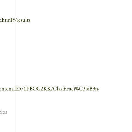
html#/results
/Content.IE5/1PBOG2KK/Clasificaci%C3%B3n-
cios