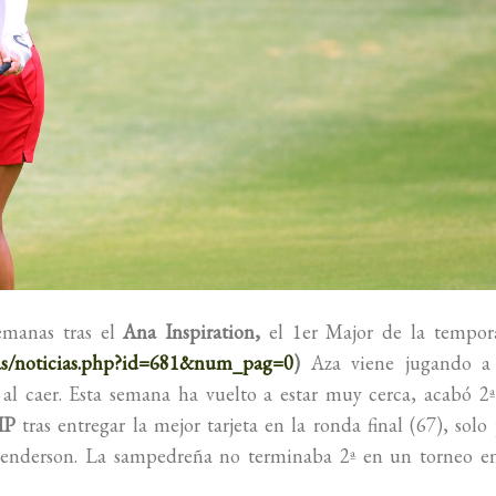
emanas tras el
Ana Inspiration,
el 1er Major de la tempor
ias/noticias.php?id=681&num_pag=0
)
Aza viene jugando a 
r al caer. Esta semana ha vuelto a estar muy cerca, acabó 2
IP
tras entregar la mejor tarjeta en la ronda final (67), solo
Henderson. La sampedreña no terminaba 2ª en un torneo en