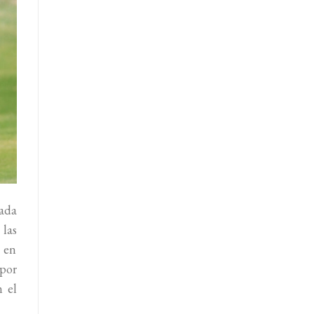
ada
las
ª en
 por
 el