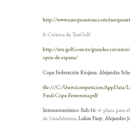
http://www.europeantour.com/europeant
& Crónica de TenGolf:
http://ten-golf.com/es/grandes-circuitos
open-de-espana/
Copa Federación Riojana
:
Alejandra Sche
file:///C:/Users/competicion/AppDat
Final-Copa-Femenina.pdf
Interautonómico Sub-16
: 4ª plaza para 
de Guadalmina;
Lukas Pany
,
Alejandro 