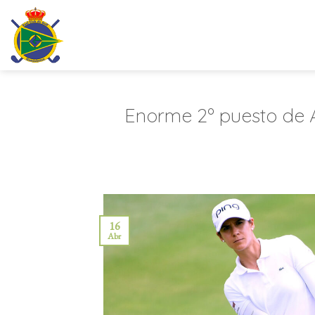
Saltar
al
contenido
Enorme 2º puesto de
16
Abr