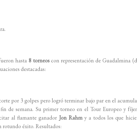
ra.
fueron hasta
8 torneos
con representación de Guadalmina (d
tuaciones destacadas:
 corte por 3 golpes pero logró terminar bajo par en el acumul
l fin de semana. Su primer torneo en el Tour Europeo y fíje
itar al flamante ganador
Jon Rahm
y a todos los que hici
 rotundo éxito. Resultados: