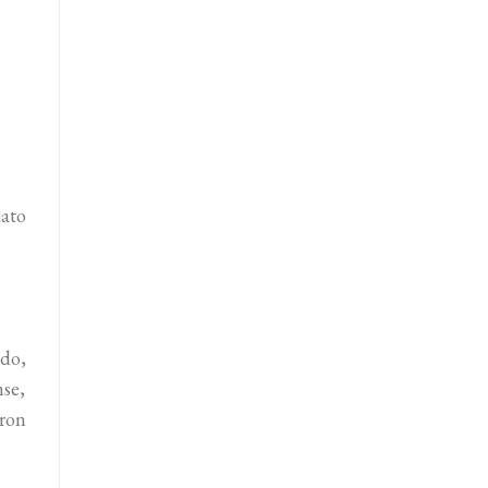
ato
ado,
nse,
eron